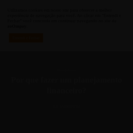
Utilizamos cookies em nosso site para oferecer a melhor
(11) 4280-7494
atendimento@zoompay.com.br
experiência de navegação para você. Ao clicar em "Entendi e
Fechar" você concorda em continuar navegando no site da
zoOmpay
.
Entendi e Fechar
Planejamento
Por que fazer um planejamento
financeiro?
BY ANDERSON